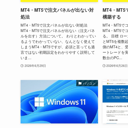
MT4・MT5で注文パネルが出ない対
MT4・MT
処法
構築する
MT4・MT5で注文パネルが出ない対処法
MT4・MT5
MT4・MT5で注文パネルが出ない（注文パネ
MT4・MT5
ルを出す）方法について。 わりとわかってい
る。 目標 ロー
るようでわかっていない、なんとなく使えて
とMT5を複数
しまうMT4・MT5ですが、必須と言っても過
側のMT4と、
言ではない初期設定をわかりやすく説明して
ートレードを実
いま...
数台のPC...
2026年6月29日
2026年6月26日
パソコン