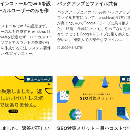
1 インストールでwi-fiを設
バックアップとファイル共有
ーカルユーザーのみを作
バックアップとファイル共有 バックアッ
ファイル共有について、onedriveが非常に
が良くないのでGoogleドライブに乗り換え
 インストールでwi-fiを設定せず、
た。 結論 最高にいい もしやってないな
のみを作成する windows11
今すぐにでもGoogleドライブに乗り換えた
wi-fiを設定せず、ローカルユー
がいい。 複数人での安全なファイル...
ロソフトアカウントの作成や設
を作成する方法 システム要件
2025年8月27日
PCにインストー...
ホームページ
S
しました。 返答が正しい
SEO対策メリット – 最小コストで